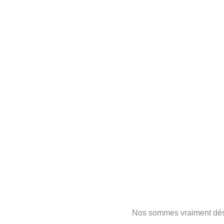
Aller
au
contenu
Nos sommes vraiment désol